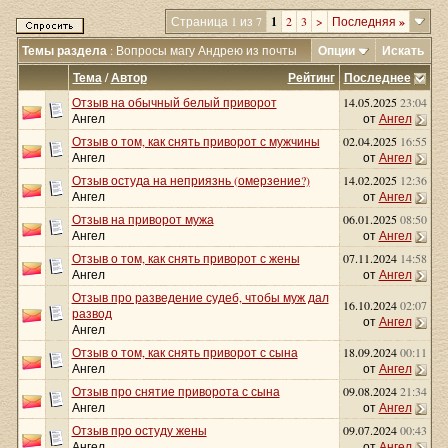
Страница 1 из 7
1
2
3
>
Последняя
»
Темы раздела
: Вопросы магу Андрею из почты
Опции
Искать
Тема
/
Автор
Рейтинг
Последнее
Отзыв на обычный белый приворот
14.05.2025
23:04
Ангел
от
Ангел
Отзыв о том, как снять приворот с мужчины
02.04.2025
16:55
Ангел
от
Ангел
Отзыв остуда на неприязнь (омерзение?)
14.02.2025
12:36
Ангел
от
Ангел
Отзыв на приворот мужа
06.01.2025
08:50
Ангел
от
Ангел
Отзыв о том, как снять приворот с жены
07.11.2024
14:58
Ангел
от
Ангел
Отзыв про разведение судеб, чтобы муж дал
16.10.2024
02:07
развод
от
Ангел
Ангел
Отзыв о том, как снять приворот с сына
18.09.2024
00:11
Ангел
от
Ангел
Отзыв про снятие приворота с сына
09.08.2024
21:34
Ангел
от
Ангел
Отзыв про остуду жены
09.07.2024
00:43
Ангел
от
Ангел