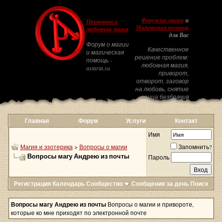
Форум по магии
и
Приворот и
Магическая помощь
любовная магия
для Вас
Форум о магии
Качественное
и магическая
решение проблем:
помощь -
любовная магия,
astarta.su
приворот,
отворот, заговор
на любовь, снятие
венца безбрачия
Главная
Форум
Услуги
Контакт
Имя
Магия и эзотерика
>
Вопросы о магии
Запомнить?
Вопросы магу Андрею из почты
Пароль
Регистрация
Календарь
Сообщество
Сообщения за день
Поиск
Вопросы магу Андрею из почты
Вопросы о магии и привороте,
которые ко мне приходят по электронной почте