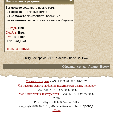
Ваши права в разделе
Вы
можете
создавать новые темы
Вы
можете
отвечать в темах
Вы
не можете
прикреплять вложения
Вы
не можете
редактировать свои сообщения
BB коды
Вкл.
Смайлы
Вкл.
[IMG]
код
Вкл.
HTML код
Вкл.
Правила форума
Текущее время:
23:37
. Часовой пояс GMT +4.
Обратная связь
-
Архив
-
Вверх
Магия и эзотерика
- ASTARTA.SU © 2004-2026
Магические услуги: любовная практическая магия, приворот
- ASTARTA.INFO © 2006-2026
Маг и магические инструменты
- EZOTERIK.COM © 2008-
2026
Powered by vBulletin® Version 3.8.7
Copyright ©2000 - 2026, vBulletin Solutions, Inc. Перевод:
zCarot