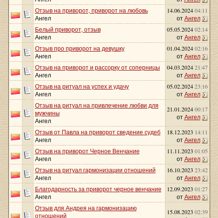
Отзыв на приворот, приворот на любовь
14.06.2024
04:11
Ангел
от
Ангел
Белый приворот, отзыв
05.05.2024
02:14
Ангел
от
Ангел
Отзыв про приворот на девушку
01.04.2024
02:16
Ангел
от
Ангел
Отзыв на приворот и рассорку от соперницы
04.03.2024
21:47
Ангел
от
Ангел
Отзыв на ритуал на успех и удачу
05.02.2024
23:16
Ангел
от
Ангел
Отзыв на ритуал на привлечение любви для
21.01.2024
00:17
мужчины
от
Ангел
Ангел
Отзыв от Павла на приворот сведение судеб
18.12.2023
14:11
Ангел
от
Ангел
Отзыв на приворот Черное Венчание
11.11.2023
01:05
Ангел
от
Ангел
Отзыв на ритуал гармонизации отношений
16.10.2023
23:42
Ангел
от
Ангел
Благодарность за приворот черное венчание
12.09.2023
01:27
Ангел
от
Ангел
Отзыв для Андрея на гармонизацию
15.08.2023
02:39
отношений