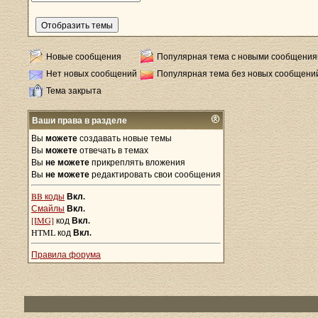
Новые сообщения
Популярная тема с новыми сообщени
Нет новых сообщений
Популярная тема без новых сообщени
Тема закрыта
Ваши права в разделе
Вы
можете
создавать новые темы
Вы
можете
отвечать в темах
Вы
не можете
прикреплять вложения
Вы
не можете
редактировать свои сообщения
BB коды
Вкл.
Смайлы
Вкл.
[IMG]
код
Вкл.
HTML код
Вкл.
Правила форума