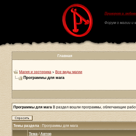
Приворот и любовн
Форум о магии и м
Главная
Магия и эзотерика
>
Все виды магии
Программы для мага
Программы для мага
В раздел вошли программы, облегчающие рабо
Темы раздела
: Программы для мага
Тема
/
Автор