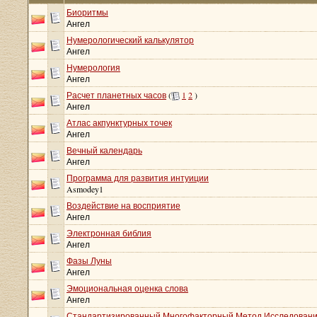
Биоритмы
Ангел
Нумерологический калькулятор
Ангел
Нумерология
Ангел
Расчет планетных часов
(
1
2
)
Ангел
Атлас акпунктурных точек
Ангел
Вечный календарь
Ангел
Программа для развития интуиции
Asmodey1
Воздействие на восприятие
Ангел
Электронная библия
Ангел
Фазы Луны
Ангел
Эмоциональная оценка слова
Ангел
Стандартизированный Многофакторный Метод Исследовани