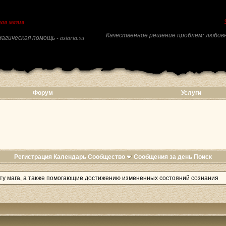
ая магия
Качественное решение проблем: любовн
агическая помощь - astarta.su
Форум
Услуги
Регистрация
Календарь
Сообщество
Сообщения за день
Поиск
ту мага, а также помогающие достижению измененных состояний сознания