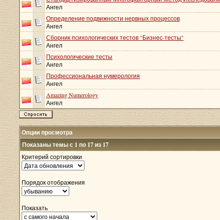
Ангел
Определение подвижности нервных процессов
Ангел
Сборник психологических тестов "Бизнес-тесты"
Ангел
Психологические тесты
Ангел
Профессиональная нумерология
Ангел
Amazing Numerology
Ангел
Опции просмотра
Показаны темы с 1 по 17 из 17
Критерий сортировки
Порядок отображения
Показать