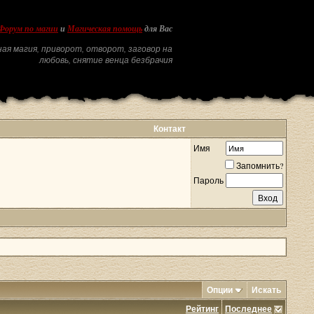
Форум по магии
и
Магическая помощь
для Вас
ая магия, приворот, отворот, заговор на
любовь, снятие венца безбрачия
Контакт
Имя
Запомнить?
Пароль
Опции
Искать
Рейтинг
Последнее