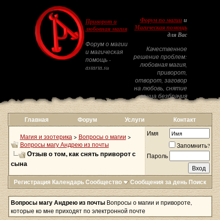
Форум по магии
и
Приворот и
Магическая помощь
любовная магия
для Вас
Форум о магии
Качественное
и магическая
решение проблем:
помощь -
любовная магия,
astarta.su
приворот,
отворот, заговор
на любовь, снятие
венца безбрачия
Главная
Форум
Услуги
Контакт
Имя
Магия и эзотерика
>
Вопросы о магии
>
Вопросы магу Андрею из почты
Запомнить?
Отзыв о том, как снять приворот с
Пароль
сына
Регистрация
Календарь
Сообщество
Сообщения за день
Поиск
Вопросы магу Андрею из почты
Вопросы о магии и привороте,
которые ко мне приходят по электронной почте