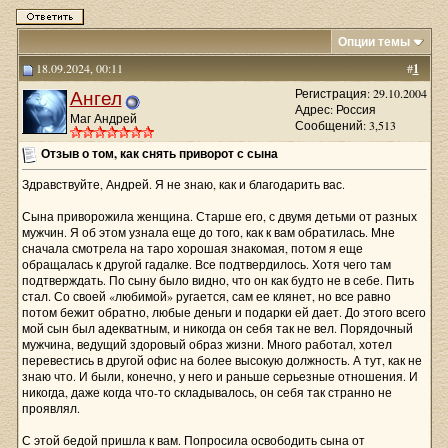
Опции темы
18.09.2024, 00:11
#
1
Ангел
Регистрация: 29.10.2004
Адрес: Россия
Маг Андрей
Сообщений: 3,513
Отзыв о том, как снять приворот с сына
Здравствуйте, Андрей. Я не знаю, как и благодарить вас.
Сына приворожила женщина. Старше его, с двумя детьми от разных
мужчин. Я об этом узнала еще до того, как к вам обратилась. Мне
сначала смотрела на таро хорошая знакомая, потом я еще
обращалась к другой гадалке. Все подтвердилось. Хотя чего там
подтверждать. По сыну было видно, что он как будто не в себе. Пить
стал. Со своей «любимой» ругается, сам ее клянет, но все равно
потом бежит обратно, любые деньги и подарки ей дает. До этого всего
мой сын был адекватным, и никогда он себя так не вел. Порядочный
мужчина, ведущий здоровый образ жизни. Много работал, хотел
перевестись в другой офис на более высокую должность. А тут, как не
знаю что. И были, конечно, у него и раньше серьезные отношения. И
никогда, даже когда что-то складывалось, он себя так странно не
проявлял.
С этой бедой пришла к вам. Попросила освободить сына от