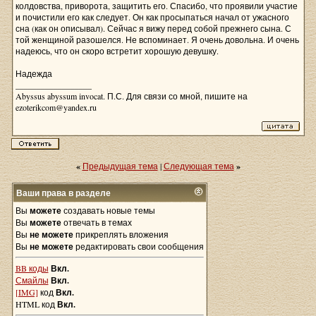
колдовства, приворота, защитить его. Спасибо, что проявили участие
и почистили его как следует. Он как просыпаться начал от ужасного
сна (как он описывал). Сейчас я вижу перед собой прежнего сына. С
той женщиной разошелся. Не вспоминает. Я очень довольна. И очень
надеюсь, что он скоро встретит хорошую девушку.
Надежда
__________________
Abyssus abyssum invocat. П.С. Для связи со мной, пишите на
ezoterikcom@yandex.ru
«
Предыдущая тема
|
Следующая тема
»
Ваши права в разделе
Вы
можете
создавать новые темы
Вы
можете
отвечать в темах
Вы
не можете
прикреплять вложения
Вы
не можете
редактировать свои сообщения
BB коды
Вкл.
Смайлы
Вкл.
[IMG]
код
Вкл.
HTML код
Вкл.