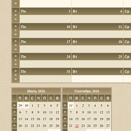
>
Пн
3
Вт
4
Ср
>
>
>
>
Пн
10
Вт
11
Ср
>
>
>
Пн
17
Вт
18
Ср
>
>
>
Пн
24
Вт
25
Ср
>
>
>
Пн
31
Вт
1
Ср
>
>
Июль 2026
Сентябрь 2026
П
В
С
Ч
П
С
В
П
В
С
Ч
П
С
В
29
30
1
2
3
4
5
31
1
2
3
4
5
6
>
>
6
7
8
9
10
11
12
7
8
9
10
11
12
13
>
>
13
14
15
16
17
18
19
14
15
16
17
18
19
20
>
>
20
21
22
23
24
25
26
21
22
23
24
25
26
27
>
>