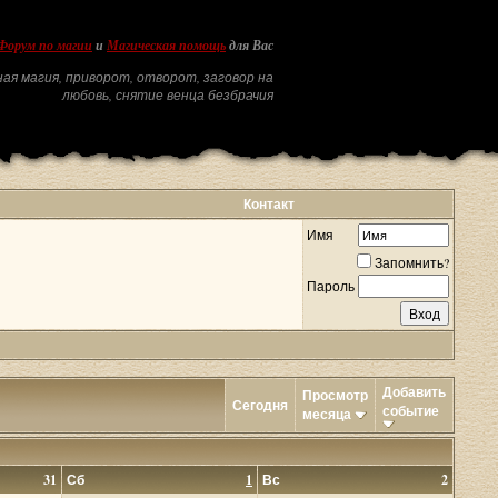
Форум по магии
и
Магическая помощь
для Вас
ая магия, приворот, отворот, заговор на
любовь, снятие венца безбрачия
Контакт
Имя
Запомнить?
Пароль
Добавить
Просмотр
Сегодня
событие
месяца
31
Сб
1
Вс
2