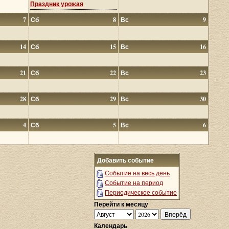
Праздник урожая
7
Сб
8
Вс
9
14
Сб
15
Вс
16
21
Сб
22
Вс
23
28
Сб
29
Вс
30
4
Сб
5
Вс
6
Добавить событие
Событие на весь день
Событие на период
Периодическое событие
Перейти к месяцу
Календарь