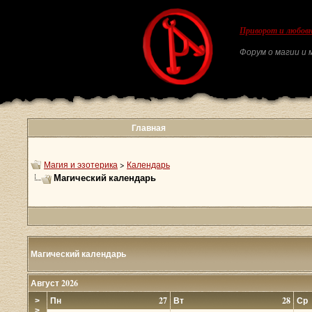
Приворот и любовн
Форум о магии и м
Главная
Магия и эзотерика
>
Календарь
Магический календарь
Магический календарь
Август 2026
Пн
27
Вт
28
Ср
>
>