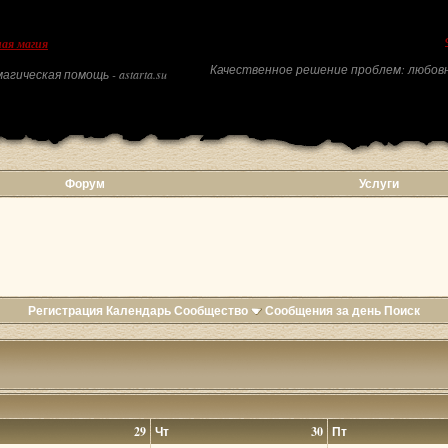
ая магия
Качественное решение проблем: любовн
агическая помощь - astarta.su
Форум
Услуги
Регистрация
Календарь
Сообщество
Сообщения за день
Поиск
29
Чт
30
Пт