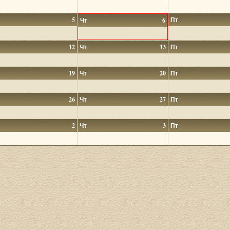
5
Пт
Чт
6
12
Чт
13
Пт
19
Чт
20
Пт
26
Чт
27
Пт
2
Чт
3
Пт